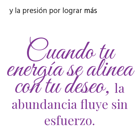
y la presión por lograr
más
Cuando tu
energía se alinea
con tu deseo,
la
abundancia fluye sin
esfuerzo.