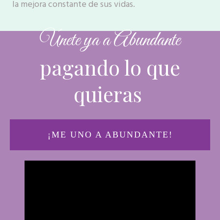
la mejora constante de sus vidas.
Únete ya a Abundante
pagando lo que
quieras
¡ME UNO A ABUNDANTE!