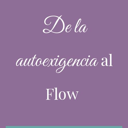
De la
autoexigencia
al
Flow