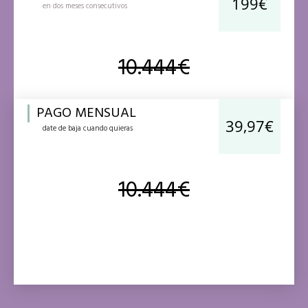
199€
en dos meses consecutivos
10.444€
PAGO MENSUAL
39,97€
date de baja cuando quieras
10.444€