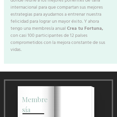
donde reúne a los mejores ponentes de talla
internacional para que compartan sus mejores
estrategias para ayudarnos a entrenar nuestra
felicidad para lograr un mayor éxito. Y ahora
tengo una membresía anual
Crea tu Fortuna,
con casi 100 participantes de 12 países
comprometidos con la mejora constante de sus
vidas.
Membre
sía