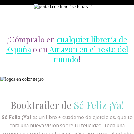
¡Cómpralo en
cualquier librería de
España
o en
Amazon en el resto del
mundo
!
Booktrailer de
Sé Feliz ¡Ya!
Sé Feliz ¡Ya!
es un libro + cuaderno de ejercicios, que te
dará una nueva visión sobre tu felicidad. Toda una
experiencia en la que te acercarás paso a paso al estado