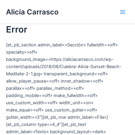
Ir
Main
Alicia Carrasco
al
Men
contenido
Error
[et_pb_section admin_label=»Sección» fullwidth=»off»
specialty=»off»
background_image=»https://aliciacarrasco.com/wp-
content/uploads/2018/08/Culebra-Alicia-Sunset-Beach-
Meditate-2-1.jpg» transparent_background=»off»
allow_player_pause=»off» inner_shadow=»off»
parallax=»off» parallax_method=»off»
padding_mobile=»off» make_fullwidth=»off»
use_custom_width=»off» width_unit=»on»
make_equal=»off» use_custom_gutter=»off»
gutter_width=»3″][et_pb_row admin_label=»Fila»]
[et_pb_column type=»4_4″][et_pb_text
admin_label=»Texto» background_layout=»dark»