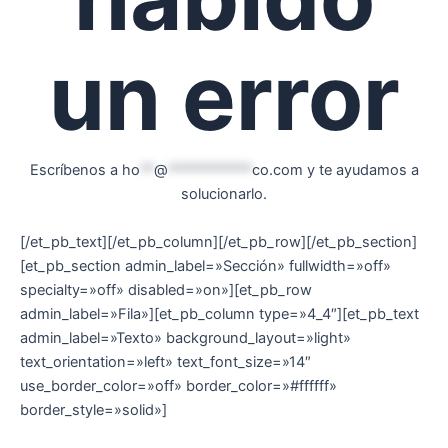
un error
Escríbenos a
ho
**
@
************
co.com
y te ayudamos a
solucionarlo.
[/et_pb_text][/et_pb_column][/et_pb_row][/et_pb_section]
[et_pb_section admin_label=»Sección» fullwidth=»off»
specialty=»off» disabled=»on»][et_pb_row
admin_label=»Fila»][et_pb_column type=»4_4″][et_pb_text
admin_label=»Texto» background_layout=»light»
text_orientation=»left» text_font_size=»14″
use_border_color=»off» border_color=»#ffffff»
border_style=»solid»]