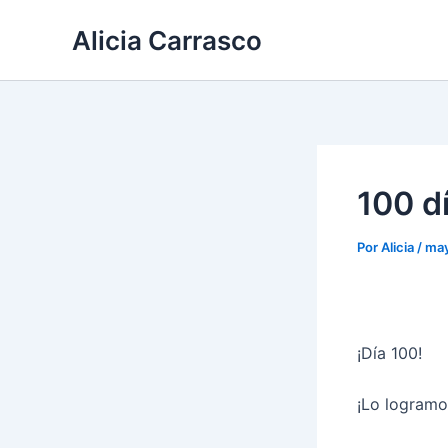
Ir
Alicia Carrasco
al
contenido
100 d
Por
Alicia
/
may
¡Día 100!
¡Lo logramo