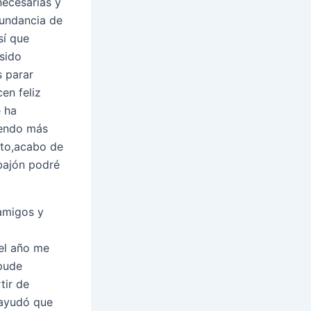
necesarias y
undancia de
sí que
 sido
 parar
en feliz
e ha
yendo más
rto,acabo de
bajón podré
amigos y
el año me
 pude
tir de
 ayudó que