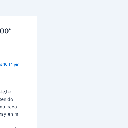
100”
as 10:14 pm
nte,he
tenido
 no haya
hay en mi