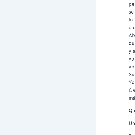
pe
se
lo
co
Ab
qu
y 
yo
ab
Si
Yo
Ca
má
Qu
Un