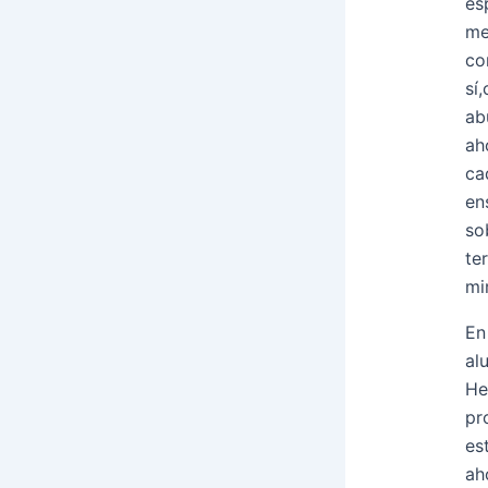
es
me
co
sí
ab
ah
ca
en
so
te
mi
En
al
He
pr
es
ah