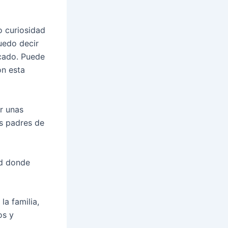
o curiosidad
uedo decir
icado. Puede
on esta
r unas
os padres de
ad donde
a familia,
os y