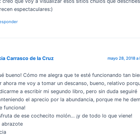
: creo que voy a visualizar esos sitios chulos que describe
recen espectaculares:)
esponder
cia Carrasco de la Cruz
mayo 28, 2018 a 
ué bueno! Cómo me alegra que te esté funcionando tan bie
r ahora me voy a tomar un descanso, bueno, relativo porq
dicarme a escribir mi segundo libro, pero sin duda seguiré
nteniendo el aprecio por la abundancia, porque me he de
e funciona!
sfruta de ese cochecito molón… ¡y de todo lo que viene!
 abrazote
cia