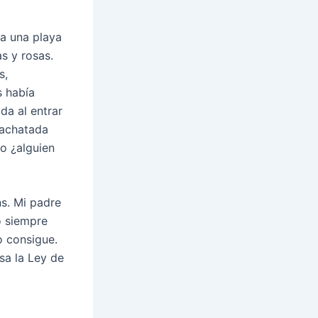
ra una playa
s y rosas.
s,
s había
da al entrar
 achatada
o ¿alguien
s. Mi padre
o siempre
o consigue.
sa la Ley de