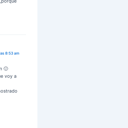
s,porque
las 8:53 am
n 🙂
ue voy a
mostrado