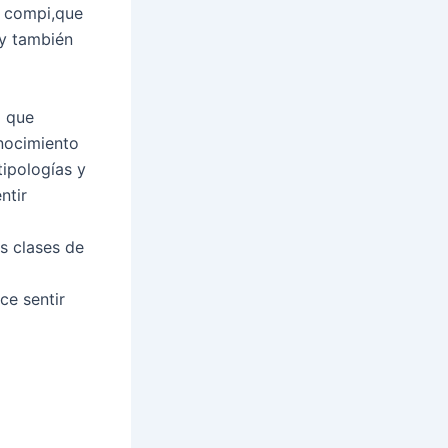
i compi,que
 y también
o que
onocimiento
tipologías y
ntir
s clases de
e sentir