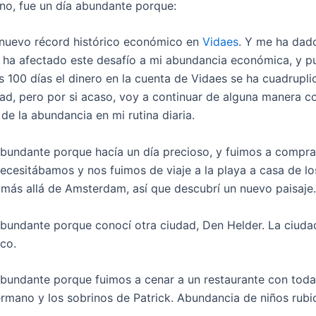
no, fue un día abundante porque:
nuevo récord histórico económico en
Vidaes
. Y me ha dad
ha afectado este desafío a mi abundancia económica, y p
s 100 días el dinero en la cuenta de Vidaes se ha cuadrupl
dad, pero por si acaso, voy a continuar de alguna manera c
de la abundancia en mi rutina diaria.
abundante porque hacía un día precioso, y fuimos a compra
ecesitábamos y nos fuimos de viaje a la playa a casa de l
a más allá de Amsterdam, así que descubrí un nuevo paisaje.
abundante porque conocí otra ciudad, Den Helder. La ciud
ico.
abundante porque fuimos a cenar a un restaurante con toda l
ermano y los sobrinos de Patrick. Abundancia de niños rubi