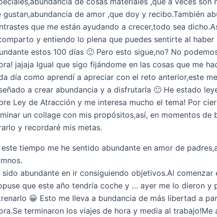
peciales,abundancia de cosas materiales ,que a veces son 
 gustan,abundancia de amor ,que doy y recibo.También ab
ntrastes que me están ayudando a crecer,todo sea dicho.A
,comparto y entiendo lo plena que puedes sentirte al haber
undante estos 100 días 🙂 Pero esto sigue,no? No podemos
ora! jajaja Igual que sigo fijándome en las cosas que me hac
da día como aprendí a apreciar con el reto anterior,este m
señado a crear abundancia y a disfrutarla 🙂 He estado le
bre Ley de Atracción y me interesa mucho el tema! Por cie
rminar un collage con mis propósitos,así, en momentos de 
rarlo y recordaré mis metas.
 este tiempo me he sentido abundante en amor de padres,
umnos.
 sido abundante en ir consiguiendo objetivos.Al comenzar 
opuse que este año tendría coche y … ayer me lo dieron y
trenarlo 😀 Esto me lleva a bundancia de más libertad a par
ora.Se terminaron los viajes de hora y media al trabajo!Me