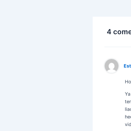
4 come
Es
Ho
Ya
te
li
he
vi