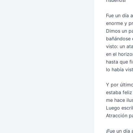
risueños!
Fue un día 
enorme y pr
Dimos un pa
bañándose e
visto: un a
en el horiz
hasta que f
lo había vis
Y por últim
estaba feli
me hace ilu
Luego escri
Atracción p
¡Fue un día