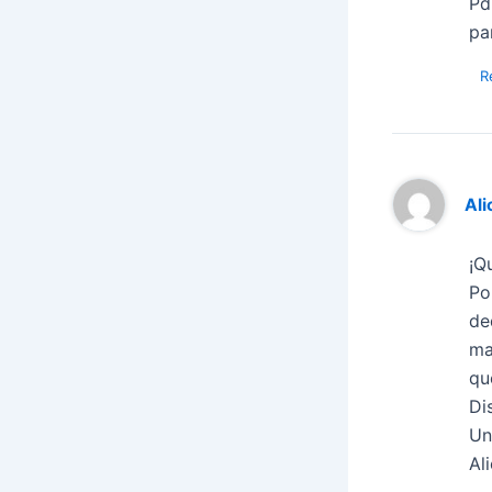
Pd
pa
R
Ali
¡Q
Po
de
ma
qu
Di
Un
Ali