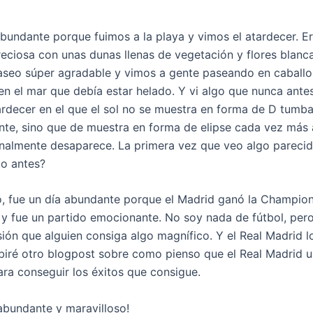
abundante porque fuimos a la playa y vimos el atardecer. E
eciosa con unas dunas llenas de vegetación y flores blanca
seo súper agradable y vimos a gente paseando en caballo
n el mar que debía estar helado. Y vi algo que nunca ante
tardecer en el que el sol no se muestra en forma de D tumba
onte, sino que de muestra en forma de elipse cada vez más
inalmente desaparece. La primera vez que veo algo parecid
to antes?
o, fue un día abundante porque el Madrid ganó la Champion
z y fue un partido emocionante. No soy nada de fútbol, per
sión que alguien consiga algo magnífico. Y el Real Madrid l
biré otro blogpost sobre como pienso que el Real Madrid u
ara conseguir los éxitos que consigue.
 abundante y maravilloso!