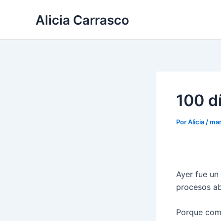
Ir
Alicia Carrasco
al
contenido
100 d
Por
Alicia
/
mar
Ayer fue un
procesos a
Porque como