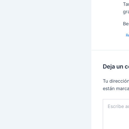
Ta
gr
Be
R
Deja un 
Tu direcció
están marc
Escribe
aquí...