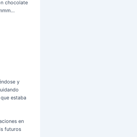
on chocolate
Mmmmm…
iéndose y
cuidando
o que estaba
caciones en
s futuros