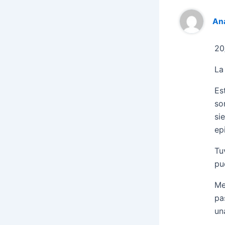
An
20
La
Es
so
si
ep
Tu
pu
Me
pa
un