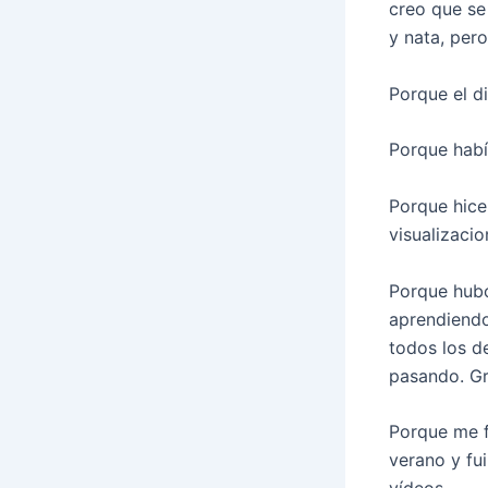
creo que se
y nata, pe
Porque el d
Porque había
Porque hice
visualizaci
Porque hubo
aprendiendo
todos los d
pasando. Gr
Porque me f
verano y fu