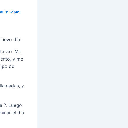
as 11:52 pm
uevo día.
atasco. Me
mento, y me
tipo de
llamadas, y
a ?. Luego
minar el día