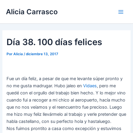
Ir
Main
Alicia Carrasco
al
Men
contenido
Día 38. 100 días felices
Por
Alicia
/
diciembre 13, 2017
Fue un día feliz, a pesar de que me levante súper pronto y
no me gusta madrugar. Hubo jaleo en
Vidaes
, pero me
quedé con el orgullo del trabajo bien hecho. Y lo mejor vino
cuando fui a recoger a mi chico al aeropuerto, hacía mucho
que no nos veíamos y el reencuentro fue precioso. Luego
me hizo muy feliz llevármelo al trabajo y verle pretender que
habla castellano, con su perfecto hola y hastaluego.
Nos fuimos prontito a casa como excepción y estuvimos