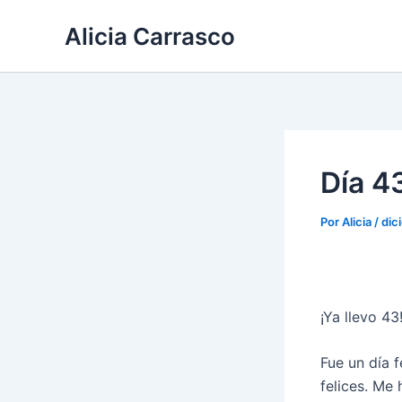
Ir
Alicia Carrasco
al
contenido
Día 43
Por
Alicia
/
dic
¡Ya llevo 43
Fue un día 
felices. Me