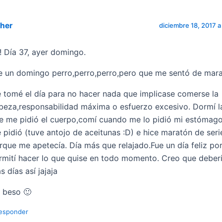
ther
diciembre 18, 2017 a
!! Día 37, ayer domingo.
e un domingo perro,perro,perro,pero que me sentó de maravi
 tomé el día para no hacer nada que implicase comerse la
beza,responsabilidad máxima o esfuerzo excesivo. Dormí l
e me pidió el cuerpo,comí cuando me lo pidió mi estómago
 pidió (tuve antojo de aceitunas :D) e hice maratón de serie
rque me apetecía. Día más que relajado.Fue un día feliz p
rmití hacer lo que quise en todo momento. Creo que deber
s días así jajaja
 beso 🙂
esponder