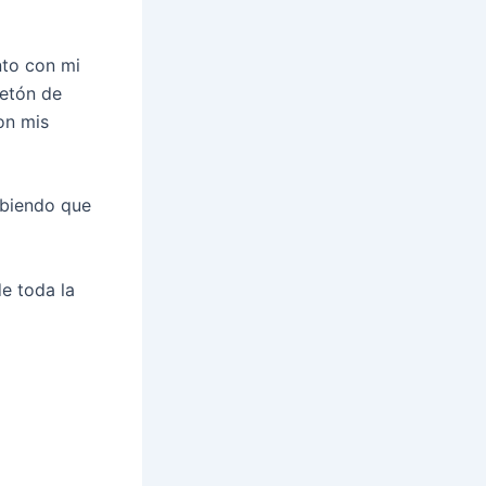
nto con mi
etón de
on mis
sabiendo que
e toda la