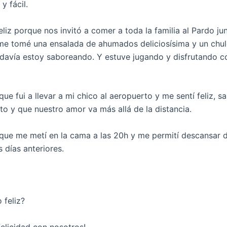
y fácil.
eliz porque nos invitó a comer a toda la familia al Pardo ju
e tomé una ensalada de ahumados deliciosísima y un chul
odavía estoy saboreando. Y estuve jugando y disfrutando c
rque fui a llevar a mi chico al aeropuerto y me sentí feliz, 
to y que nuestro amor va más allá de la distancia.
orque me metí en la cama a las 20h y me permití descansar d
s días anteriores.
 feliz?
felicidad con nosotros!