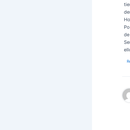
ti
de
Ho
Po
de
Se
el
R