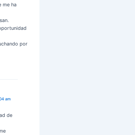
e me ha
san.
oportunidad
 luchando por
:04 am
ad de
 me