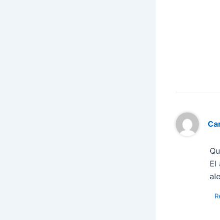
Car
Qu
El
al
R