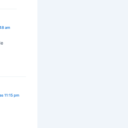
:48 am
de
as 11:15 pm