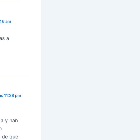
:46 am
as a
as 11:28 pm
ta y han
o
a de que