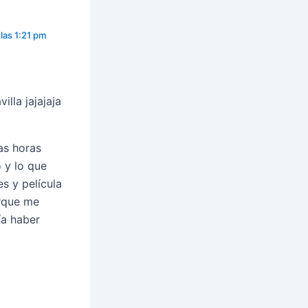
 las 1:21 pm
lla jajajaja
as horas
 y lo que
s y película
orque me
ía haber