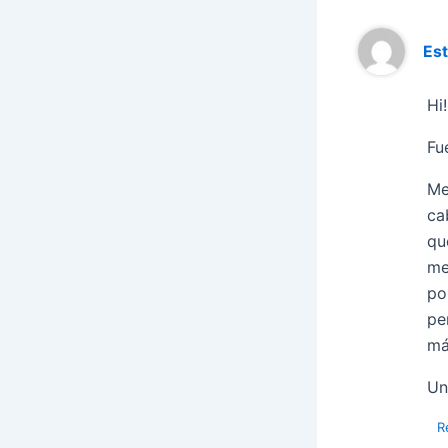
Es
Hi
Fu
Me
ca
qu
me
po
pe
má
Un
R