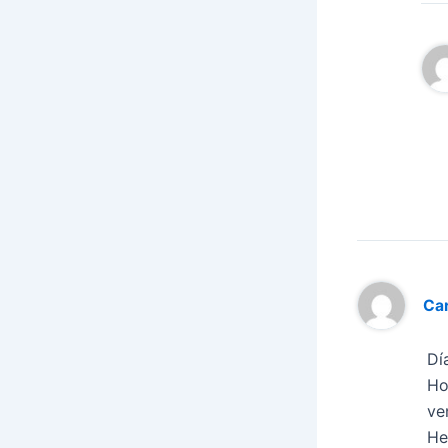
Car
Dí
Ho
ve
He