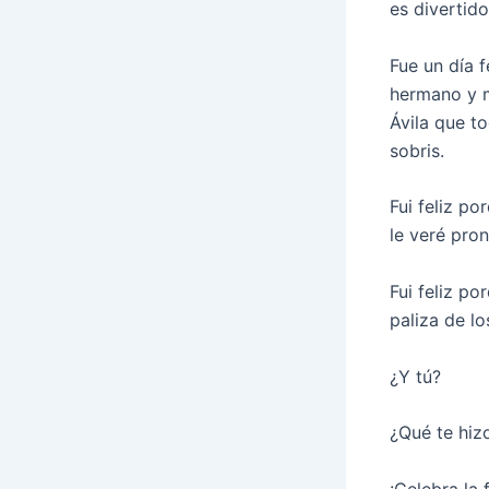
es divertido 
Fue un día f
hermano y m
Ávila que t
sobris.
Fui feliz po
le veré pron
Fui feliz p
paliza de lo
¿Y tú?
¿Qué te hizo
¡Celebra la 