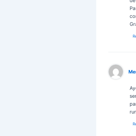
de
Pa
co
Gr
R
Me
Ay
se
pa
ru
R