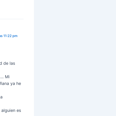
as 11:22 pm
d de las
a… Mi
añana ya he
na
 alguien es