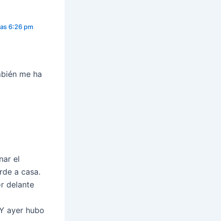
las 6:26 pm
mbién me ha
nar el
rde a casa.
r delante
.Y ayer hubo