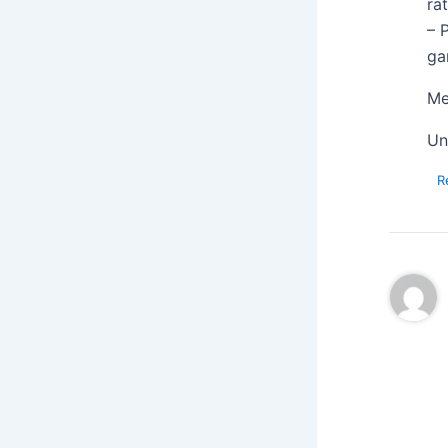
ra
– 
ga
Me
Un
R