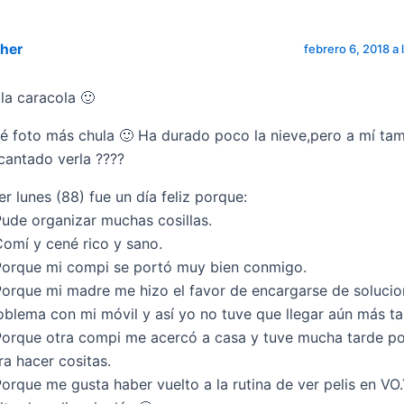
ther
febrero 6, 2018 a 
la caracola 🙂
é foto más chula 🙂 Ha durado poco la nieve,pero a mí ta
cantado verla ????
er lunes (88) fue un día feliz porque:
Pude organizar muchas cosillas.
Comí y cené rico y sano.
Porque mi compi se portó muy bien conmigo.
Porque mi madre me hizo el favor de encargarse de solucio
oblema con mi móvil y así yo no tuve que llegar aún más ta
Porque otra compi me acercó a casa y tuve mucha tarde po
ra hacer cositas.
Porque me gusta haber vuelto a la rutina de ver pelis en VO