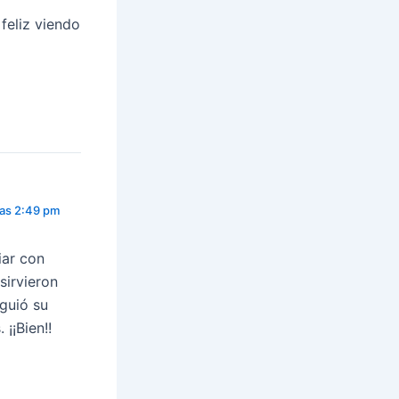
feliz viendo
las 2:49 pm
iar con
sirvieron
iguió su
¡¡Bien!!