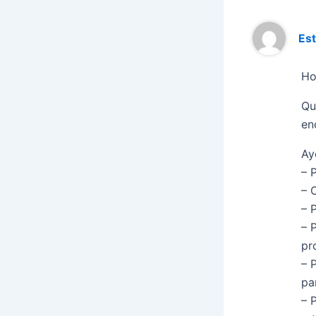
Es
Ho
Qu
en
Ay
– 
– 
– 
– 
pr
– 
pa
– 