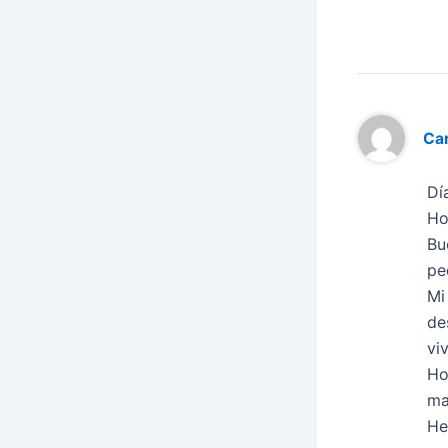
Car
Dí
Ho
Bu
pe
Mi
de
vi
Ho
ma
He