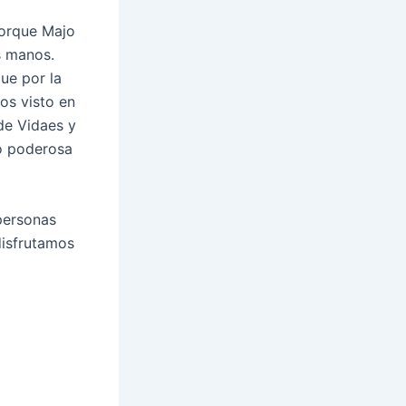
Porque Majo
s manos.
ue por la
os visto en
de Vidaes y
o poderosa
personas
disfrutamos