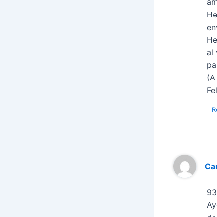
am
He
en
He
al
pa
(A
Fe
R
Ca
93
Ay