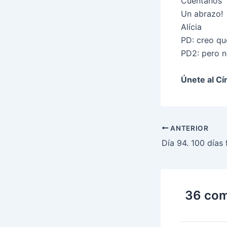
Cuéntanos
Un abrazo!
Alícia
PD: creo qu
PD2: pero n
Únete al Cí
ANTERIOR
Día 94. 100 días 
36 come