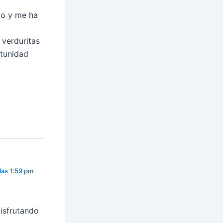
go y me ha
 verduritas
rtunidad
)
las 1:59 pm
disfrutando