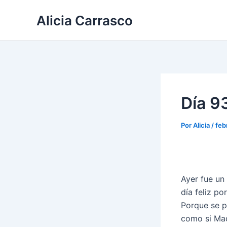
Ir
Alicia Carrasco
al
contenido
Día 93
Por
Alicia
/
feb
Ayer fue un
día feliz p
Porque se p
como si Mad