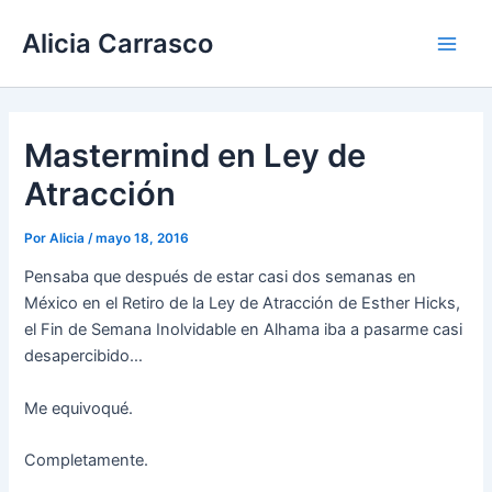
Ir
Main
Alicia Carrasco
al
Men
contenido
Mastermind en Ley de
Atracción
Por
Alicia
/
mayo 18, 2016
Pensaba que después de estar casi dos semanas en
México en el Retiro de la Ley de Atracción de Esther Hicks,
el Fin de Semana Inolvidable en Alhama iba a pasarme casi
desapercibido…
Me equivoqué.
Completamente.