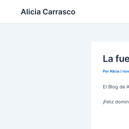
Ir
Alicia Carrasco
al
contenido
La fu
Por
Alicia
/
nov
El Blog de A
¡Feliz domi