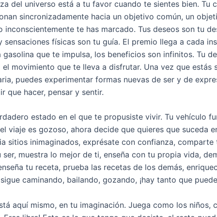
za del universo está a tu favor cuando te sientes bien. Tu 
onan sincronizadamente hacia un objetivo común, un objet
o inconscientemente te has marcado. Tus deseos son tu des
sensaciones físicas son tu guía. El premio llega a cada ins
 gasolina que te impulsa, los beneficios son infinitos. Tu d
 el movimiento que te lleva a disfrutar. Una vez que estás 
ria, puedes experimentar formas nuevas de ser y de expre
r que hacer, pensar y sentir.
rdadero estado en el que te propusiste vivir. Tu vehículo fu
 el viaje es gozoso, ahora decide que quieres que suceda en
cia sitios inimaginados, exprésate con confianza, comparte 
u ser, muestra lo mejor de ti, enseña con tu propia vida, d
enseña tu receta, prueba las recetas de los demás, enriquec
sigue caminando, bailando, gozando, ¡hay tanto que puede
está aquí mismo, en tu imaginación. Juega como los niños, 