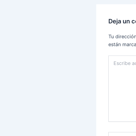
Deja un 
Tu direcció
están marc
Escribe
aquí...
Nombre*