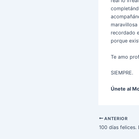
real lo irre
completándo
acompañándo
maravillosa
recordado e
porque exis
Te amo pro
SIEMPRE.
Únete al Mo
ANTERIOR
100 días felices.