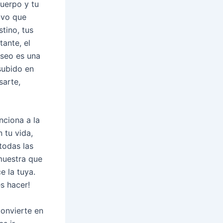
cuerpo y tu
ivo que
tino, tus
tante, el
eseo es una
subido en
sarte,
nciona a la
 tu vida,
todas las
emuestra que
e la tuya.
s hacer!
convierte en