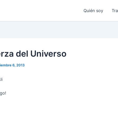
Quién soy
Tr
erza del Universo
iembre 6, 2013
li
ngo!