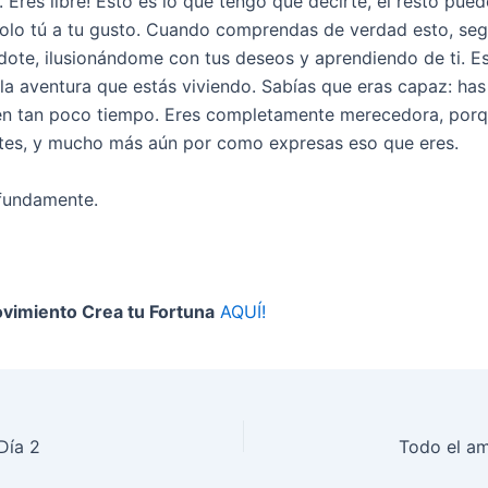
al. Eres libre! Esto es lo que tengo que decirte, el resto pued
lo tú a tu gusto. Cuando comprendas de verdad esto, seg
te, ilusionándome con tus deseos y aprendiendo de ti. E
 la aventura que estás viviendo. Sabías que eras capaz: has
n tan poco tiempo. Eres completamente merecedora, porq
tes, y mucho más aún por como expresas eso que eres.
fundamente.
vimiento Crea tu Fortuna
AQUÍ!
 Día 2
Todo el am