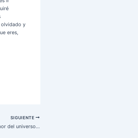
es ir
uiré
s
 olvidado y
ue eres,
SIGUIENTE
or del universo…